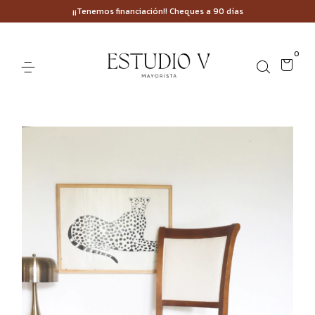
¡¡Tenemos financiación!! Cheques a 90 días
0