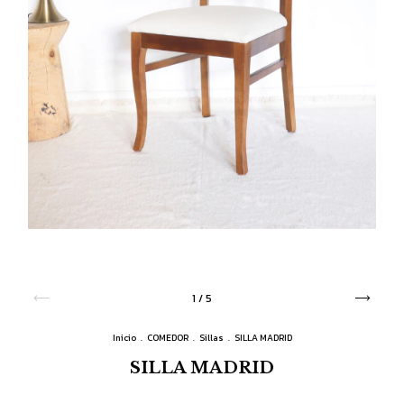
1
/
5
Inicio
.
COMEDOR
.
Sillas
.
SILLA MADRID
SILLA MADRID