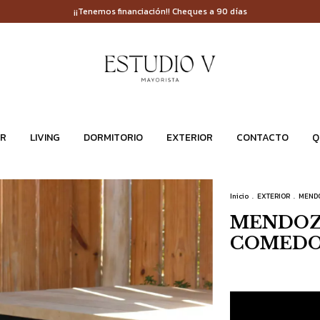
¡¡Tenemos financiación!! Cheques a 90 días
R
LIVING
DORMITORIO
EXTERIOR
CONTACTO
Q
Inicio
.
EXTERIOR
.
MEND
MENDOZ
COMED