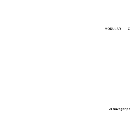
MODULAR
C
Al navegar po
Copyright Estudio V Mayorista - 27357294