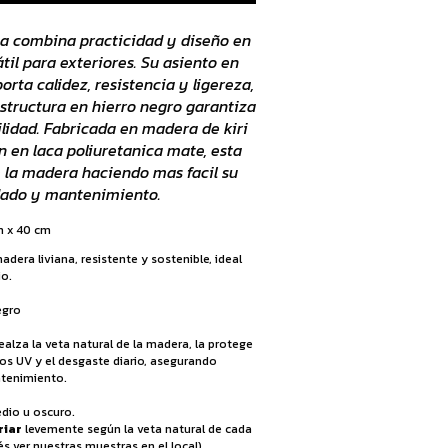
a combina practicidad y diseño en
til para exteriores. Su asiento en
orta calidez, resistencia y ligereza,
structura en hierro negro garantiza
lidad. Fabricada en madera de kiri
 en laca poliuretanica mate, esta
la madera haciendo mas facil su
dado y mantenimiento.
 x 40 cm
madera liviana, resistente y sostenible, ideal
io.
egro
ealza la veta natural de la madera, la protege
os UV y el desgaste diario, asegurando
ntenimiento.
dio u oscuro.
riar
levemente según la veta natural de cada
s ver nuestras muestras en el local)