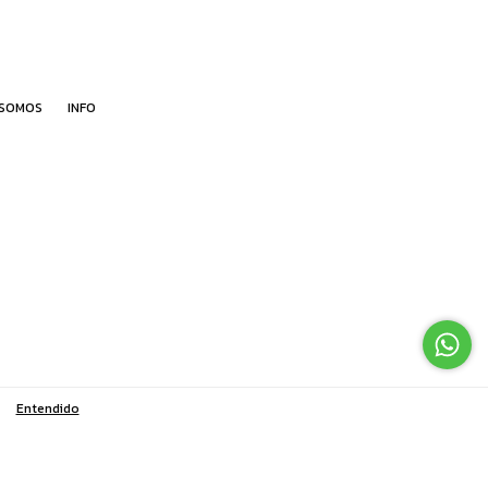
 SOMOS
INFO
Entendido
s
ingresá acá.
/
Botón de arrepentimiento