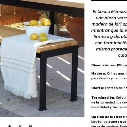
El banco Mendoz
una pieza versá
madera de kiri ap
mientras que la e
firmeza y durabi
con terminación
misma protege 
cui
Dimensiones:
100 cm
Madera:
Kiri, es una 
para diseño y uso diar
Hierro:
Pintado de n
Terminación:
Cetol r
de la humedad, los ray
durabilidad y fácil ma
Opcion de lustre:
Me
Los tonos
pueden va
pieza de madera. Podé