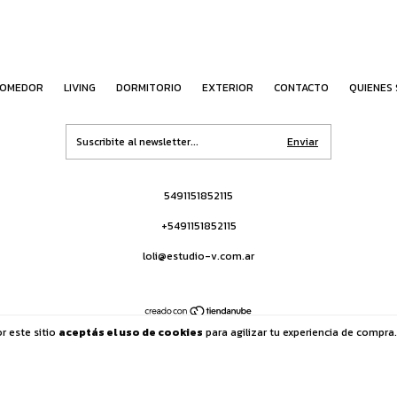
OMEDOR
LIVING
DORMITORIO
EXTERIOR
CONTACTO
QUIENES
5491151852115
+5491151852115
loli@estudio-v.com.ar
r este sitio
aceptás el uso de cookies
para agilizar tu experiencia de compra.
733 - 2026. Todos los derechos reservados.
Defensa de las y los consumidores. Para reclamo