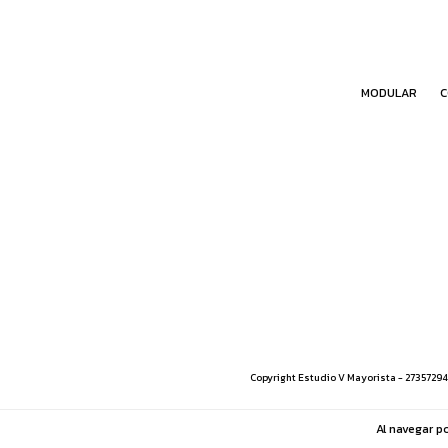
MODULAR
C
Copyright Estudio V Mayorista - 27357294
Al navegar po