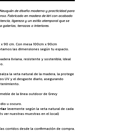
 Neuquén de diseño moderno y practicidad para
nso. Fabricado en madera de kiri con acabado
stencia, ligereza y un estilo atemporal que se
 galerías, terrazas o interiores.
x 90 cm. Con mesa 100cm x 90cm
ptamos las dimensiones según tu espacio.
madera liviana, resistente y sostenible, ideal
io.
ealza la veta natural de la madera, la protege
os UV y el desgaste diario, asegurando
ntenimiento.
meble de la linea outdoor de Grevy
dio u oscuro.
riar
levemente según la veta natural de cada
s ver nuestras muestras en el local)
ías corridos desde la confirmación de compra.