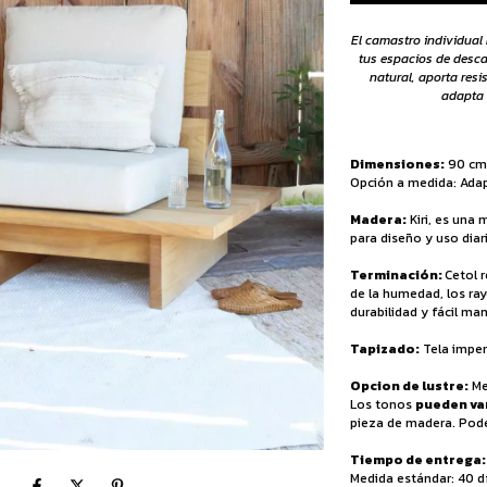
El camastro individual
tus espacios de desca
natural, aporta resi
adapta a
Dimensiones:
90 cm 
Opción a medida: Ada
Madera:
Kiri, es una 
para diseño y uso diar
Terminación:
Cetol r
de la humedad, los ray
durabilidad y fácil ma
Tapizado:
Tela imper
Opcion de lustre:
Me
Los tonos
pueden va
pieza de madera. Podé
Tiempo de entrega:
Medida estándar: 40 d