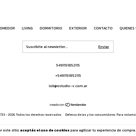
OMEDOR
LIVING
DORMITORIO
EXTERIOR
CONTACTO
QUIENES
5491151852115
+5491151852115
loli@estudio-v.com.ar
733 - 2026. Todos los derechos reservados.
Defensa de las y los consumidores. Para reclamo
r este sitio
aceptás el uso de cookies
para agilizar tu experiencia de compra.